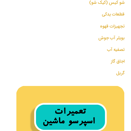
شو کیس (کیک شو)
قطعات یدکی
تجهیزات قهوه
بویلر آب جوش
تصفیه آب
اجاق گاز
گریل