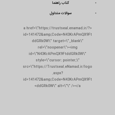
کتاب راهنما
سوالات متداول
<a href=\”https://trustseal.enamad.ir/?
id=141472&amp;Code=N43KrAPmQX9Ft
ddGRk0W\” target=\”_blank\”
rel=\”noopener\”><img
id=\”N43KrAPmQX9FtddGRk0W\”
style=\”cursor: pointer;\”
src=\”https://Trustseal.eNamad.ir/logo
.aspx?
id=141472&amp;Code=N43KrAPmQX9Ft
ddGRk0W\” alt=\”\” /></a>