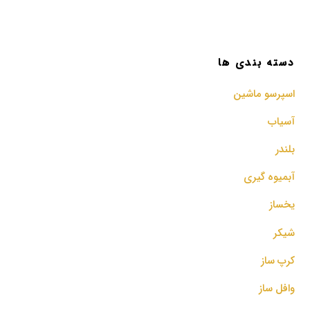
دسته بندی ها
اسپرسو‌ ماشین
آسیاب
بلندر
آبمیوه گیری
یخساز
شیکر
کرپ ساز
وافل ساز