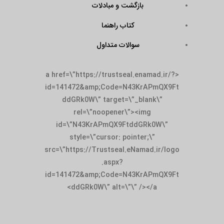
بازگشت و مبادلات
کتاب راهنما
سوالات متداول
<a href=\”https://trustseal.enamad.ir/?
id=141472&amp;Code=N43KrAPmQX9Ft
ddGRk0W\” target=\”_blank\”
rel=\”noopener\”><img
id=\”N43KrAPmQX9FtddGRk0W\”
style=\”cursor: pointer;\”
src=\”https://Trustseal.eNamad.ir/logo
.aspx?
id=141472&amp;Code=N43KrAPmQX9Ft
ddGRk0W\” alt=\”\” /></a>