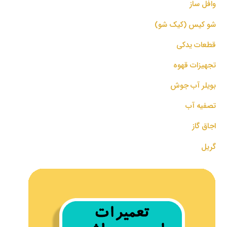
وافل ساز
شو کیس (کیک شو)
قطعات یدکی
تجهیزات قهوه
بویلر آب جوش
تصفیه آب
اجاق گاز
گریل