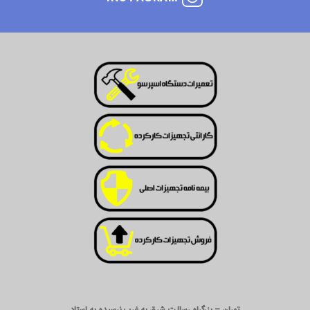
تهران – بزرگراه رسالت شرق به غرب نرسیده به استاد