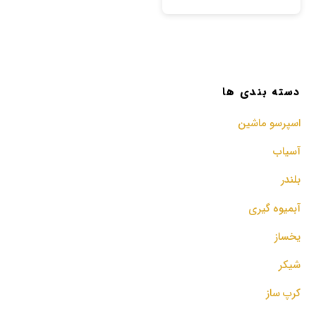
دسته بندی ها
اسپرسو‌ ماشین
آسیاب
بلندر
آبمیوه گیری
یخساز
شیکر
کرپ ساز