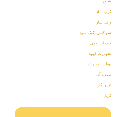
شیکر
کرپ ساز
وافل ساز
شو کیس (کیک شو)
قطعات یدکی
تجهیزات قهوه
بویلر آب جوش
تصفیه آب
اجاق گاز
گریل