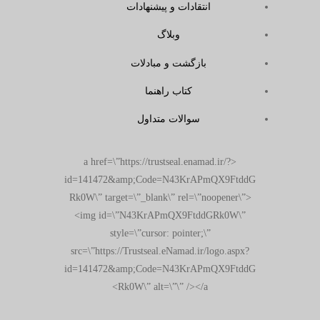
انتقادات و پیشنهادات
وبلاگ
بازگشت و مبادلات
کتاب راهنما
سوالات متداول
<a href=\”https://trustseal.enamad.ir/?
id=141472&amp;Code=N43KrAPmQX9FtddG
Rk0W\” target=\”_blank\” rel=\”noopener\”>
<img id=\”N43KrAPmQX9FtddGRk0W\”
style=\”cursor: pointer;\”
src=\”https://Trustseal.eNamad.ir/logo.aspx?
id=141472&amp;Code=N43KrAPmQX9FtddG
Rk0W\” alt=\”\” /></a>