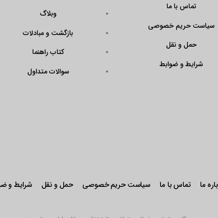
?
وبلاگ
Code=N43KrAPmQ
بازگشت و مبادلات
arget=\”_blank\”
ener\”><img
کتاب راهنما
QX9FtddGRk0W\”
سوالات متداول
r: pointer;\”
stseal.eNamad.ir/
aspx?
Code=N43KrAPmQ
 alt=\”\” /></a>
حریم خصوصی
حمل و نقل
شرایط و ضوابط