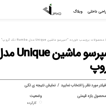
Me
 Rumba تک گروپ”
اسپرسو
د
نمایش نتیجه ی تکی
وضعیت
گارانتی
کارکرده
بدون گارانتی