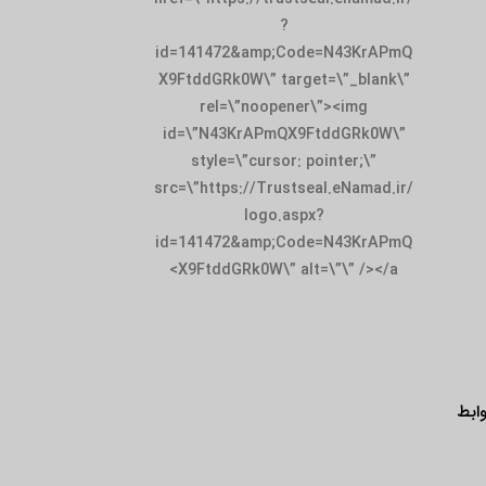
id=141472&amp;
X9FtddGRk0W\” t
rel=\”noop
id=\”N43KrAPm
style=\”curso
src=\”https://Tru
logo.
id=141472&amp;
X9FtddGRk0W\”