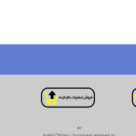
<a
href=\”https://tr