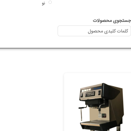
نو
جاکسو
سایر گارانتی