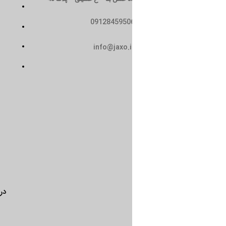
تماس با ما
0912845950
سیاست حریم خصوصی
حمل و نقل
info@jaxo.i
شرایط و ضوابط
درباره ما
تماس با ما
سیاست 