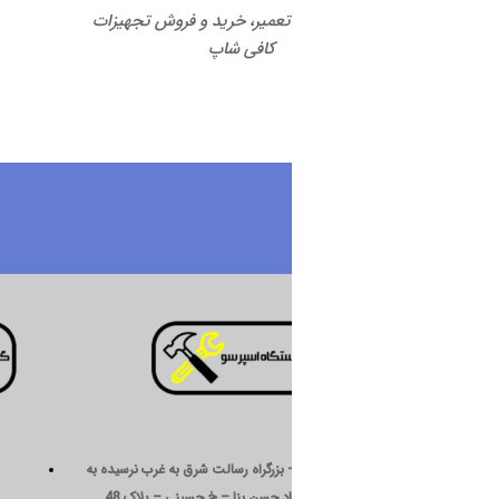
 تعمیر، خرید و فروش تجهیزات
کافی شاپ
درباره ما
 بزرگراه رسالت شرق به غرب نرسیده به
د حسن بنا – خ حسینی – پلاک 48