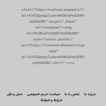
<a href=\”https://trustseal.enamad.ir/?
id=141472&amp;Code=N43KrAPmQX9Ft
ddGRk0W\” target=\”_blank\”
rel=\”noopener\”><img
id=\”N43KrAPmQX9FtddGRk0W\”
style=\”cursor: pointer;\”
src=\”https://Trustseal.eNamad.ir/logo
.aspx?
id=141472&amp;Code=N43KrAPmQX9Ft
ddGRk0W\” alt=\”\” /></a>
درباره ما
تماس با ما
سیاست حریم خصوصی
حمل و نقل
شرایط و ضوابط