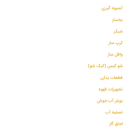
آبمیوه گیری
یخساز
شیکر
کرپ ساز
وافل ساز
شو کیس (کیک شو)
قطعات یدکی
تجهیزات قهوه
بویلر آب جوش
تصفیه آب
اجاق گاز