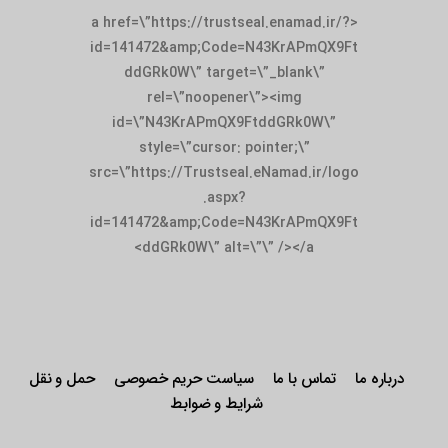
<a href=\”https://trustseal.enamad.ir/?
id=141472&amp;Code=N43KrAPmQX9Ft
ddGRk0W\” target=\”_blank\”
rel=\”noopener\”><img
id=\”N43KrAPmQX9FtddGRk0W\”
style=\”cursor: pointer;\”
src=\”https://Trustseal.eNamad.ir/logo
.aspx?
id=141472&amp;Code=N43KrAPmQX9Ft
ddGRk0W\” alt=\”\” /></a>
درباره ما
تماس با ما
سیاست حریم خصوصی
حمل و نقل
شرایط و ضوابط