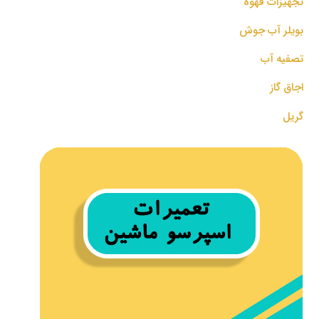
تجهیزات قهوه
بویلر آب جوش
تصفیه آب
اجاق گاز
گریل