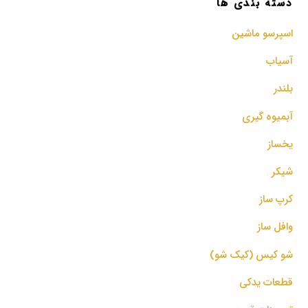
دسته بندی ها
اسپرسو‌ ماشین
آسیاب
بلندر
آبمیوه گیری
یخساز
شیکر
کرپ ساز
وافل ساز
شو کیس (کیک شو)
قطعات یدکی