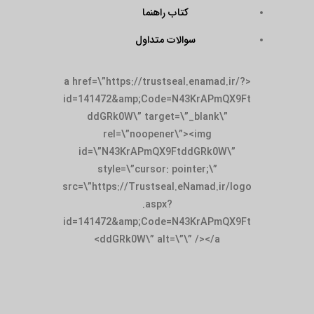
کتاب راهنما
سوالات متداول
<a href=\”https://trustseal.enamad.ir/?
id=141472&amp;Code=N43KrAPmQX9Ft
ddGRk0W\” target=\”_blank\”
rel=\”noopener\”><img
id=\”N43KrAPmQX9FtddGRk0W\”
style=\”cursor: pointer;\”
src=\”https://Trustseal.eNamad.ir/logo
.aspx?
id=141472&amp;Code=N43KrAPmQX9Ft
ddGRk0W\” alt=\”\” /></a>