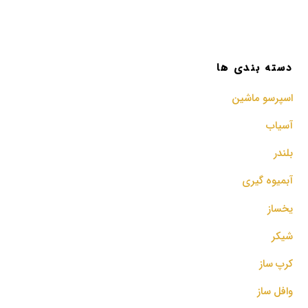
دسته بندی ها
اسپرسو‌ ماشین
آسیاب
بلندر
آبمیوه گیری
یخساز
شیکر
کرپ ساز
وافل ساز