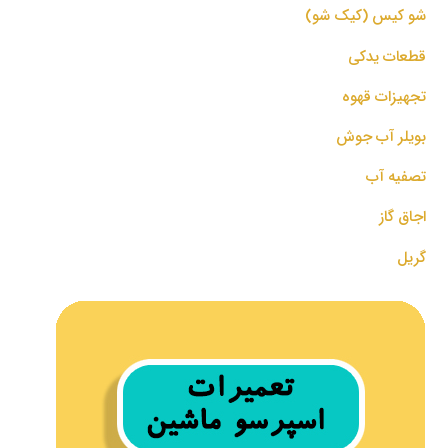
شو کیس (کیک شو)
قطعات یدکی
تجهیزات قهوه
بویلر آب جوش
تصفیه آب
اجاق گاز
گریل