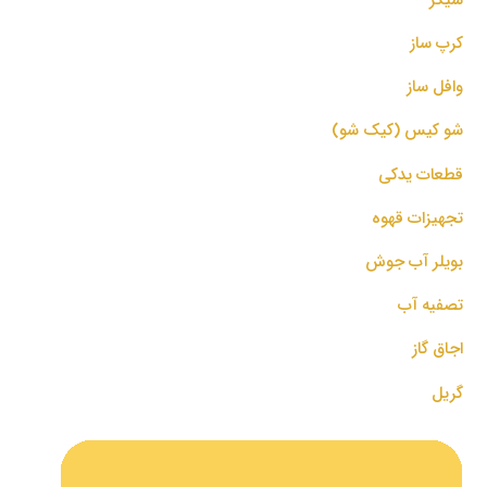
کرپ ساز
وافل ساز
شو کیس (کیک شو)
قطعات یدکی
تجهیزات قهوه
بویلر آب جوش
تصفیه آب
اجاق گاز
گریل