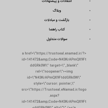
انتقادات و پیشنهادات
وبلاگ
بازگشت و مبادلات
کتاب راهنما
سوالات متداول
<a href=\”https://trustseal.enamad.ir/?
id=141472&amp;Code=N43KrAPmQX9Ft
ddGRk0W\” target=\”_blank\”
rel=\”noopener\”><img
id=\”N43KrAPmQX9FtddGRk0W\”
style=\”cursor: pointer;\”
src=\”https://Trustseal.eNamad.ir/logo
.aspx?
id=141472&amp;Code=N43KrAPmQX9Ft
ddGRk0W\” alt=\”\” /></a>