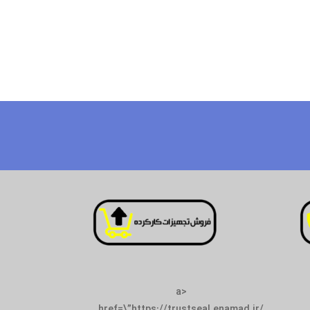
<a
href=\”https://trustseal.enamad.ir/