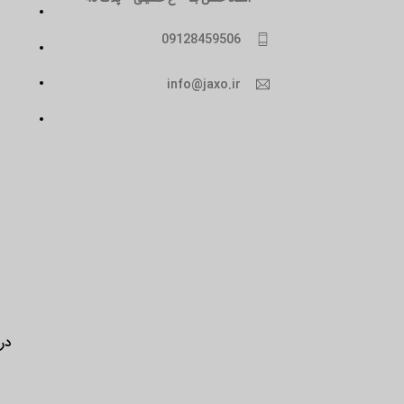
09128459506
info@jaxo.ir
درب