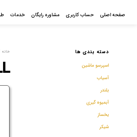
Ski
t
صفحه اصلی
حساب کاربری
مشاوره رایگان
خدمات
طر
conten
دسته بندی ها
خانه
/ 
LL
اسپرسو‌ ماشین
آسیاب
بلندر
ف
آبمیوه گیری
م
یخساز
شیکر