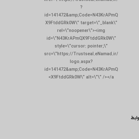
?
id=141472&amp;Code=N43KrAPmQ
X9FtddGRk0W\” target=\”_blank\”
rel=\”noopener\”><img
id=\”N43KrAPmQX9FtddGRk0W\”
style=\”cursor: pointer;\”
src=\”https://Trustseal.eNamad.ir/
logo.aspx?
id=141472&amp;Code=N43KrAPmQ
X9FtddGRk0W\” alt=\”\” /></a>
ابط