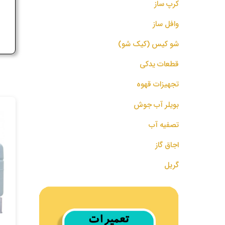
کرپ ساز
ج
وافل ساز
شو کیس (کیک شو)
قطعات یدکی
تجهیزات قهوه
بویلر آب جوش
تصفیه آب
اجاق گاز
گریل