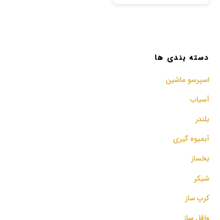
دسته بندی ها
اسپرسو‌ ماشین
آسیاب
بلندر
آبمیوه گیری
یخساز
شیکر
کرپ ساز
وافل ساز