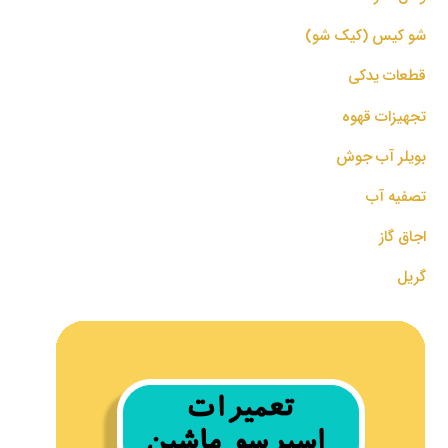
شو کیس (کیک شو)
قطعات یدکی
تجهیزات قهوه
بویلر آب جوش
تصفیه آب
اجاق گاز
گریل