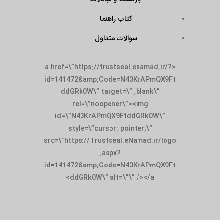
کتاب راهنما
سوالات متداول
<a href=\”https://trustseal.enamad.ir/?
id=141472&amp;Code=N43KrAPmQX9Ft
ddGRk0W\” target=\”_blank\”
rel=\”noopener\”><img
id=\”N43KrAPmQX9FtddGRk0W\”
style=\”cursor: pointer;\”
src=\”https://Trustseal.eNamad.ir/logo
.aspx?
id=141472&amp;Code=N43KrAPmQX9Ft
ddGRk0W\” alt=\”\” /></a>