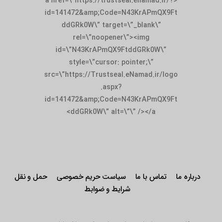
id=141472&amp;Code=N43KrAPmQX9Ft
ddGRk0W\” target=\”_blank\”
rel=\”noopener\”><img
id=\”N43KrAPmQX9FtddGRk0W\”
style=\”cursor: pointer;\”
src=\”https://Trustseal.eNamad.ir/logo
.aspx?
id=141472&amp;Code=N43KrAPmQX9Ft
ddGRk0W\” alt=\”\” /></a>
درباره ما
تماس با ما
سیاست حریم خصوصی
حمل و نقل
شرایط و ضوابط