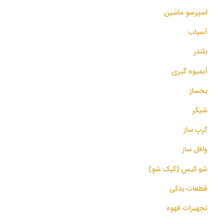
اسپرسو‌ ماشین
آسیاب
بلندر
آبمیوه گیری
یخساز
شیکر
کرپ ساز
وافل ساز
شو کیس (کیک شو)
قطعات یدکی
تجهیزات قهوه