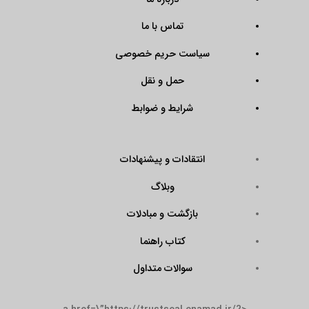
تماس با ما
سیاست حریم خصوصی
حمل و نقل
شرایط و ضوابط
انتقادات و پیشنهادات
وبلاگ
بازگشت و مبادلات
کتاب راهنما
سوالات متداول
<a href=\”https://trustseal.enamad.ir/?