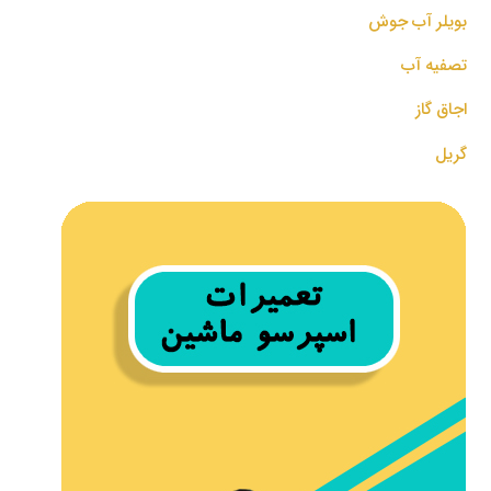
بویلر آب جوش
تصفیه آب
اجاق گاز
گریل