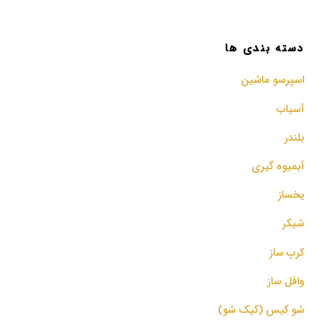
دسته بندی ها
اسپرسو‌ ماشین
آسیاب
بلندر
آبمیوه گیری
یخساز
شیکر
کرپ ساز
وافل ساز
شو کیس (کیک شو)