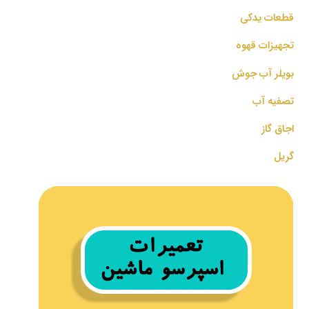
قطعات یدکی
تجهیزات قهوه
بویلر آب جوش
تصفیه آب
اجاق گاز
گریل