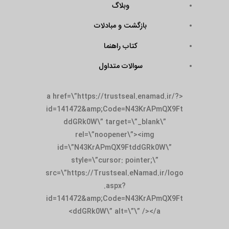
وبلاگ
بازگشت و مبادلات
کتاب راهنما
سوالات متداول
<a href=\”https://trustseal.enamad.ir/?
id=141472&amp;Code=N43KrAPmQX9Ft
ddGRk0W\” target=\”_blank\”
rel=\”noopener\”><img
id=\”N43KrAPmQX9FtddGRk0W\”
style=\”cursor: pointer;\”
src=\”https://Trustseal.eNamad.ir/logo
.aspx?
id=141472&amp;Code=N43KrAPmQX9Ft
ddGRk0W\” alt=\”\” /></a>