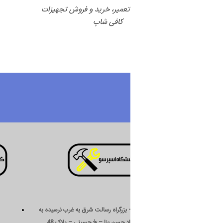
 تعمیر، خرید و فروش تجهیزات
کافی شاپ
درباره ما
 بزرگراه رسالت شرق به غرب نرسیده به
د حسن بنا – خ حسینی – پلاک 48