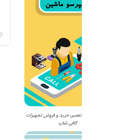
آسیاب قهوه Wega مدل E6
اطلاعات بیشتر
 تعمیر، خرید و فروش تجهیزات
کافی شاپ