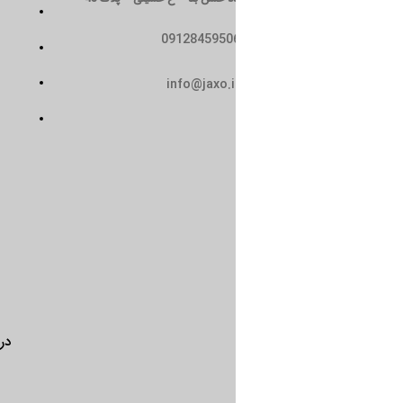
تماس با ما
0912845950
سیاست حریم خصوصی
حمل و نقل
info@jaxo.i
شرایط و ضوابط
درباره ما
تماس با ما
سیاست 