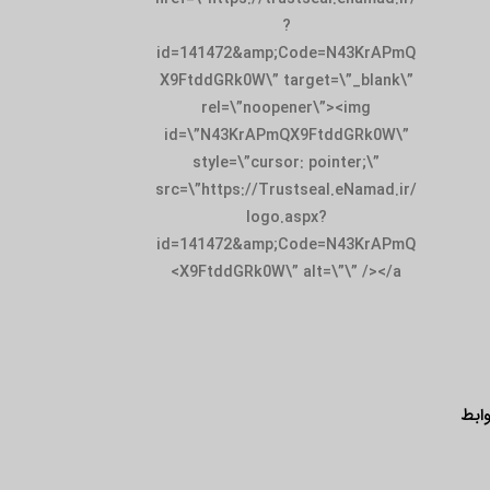
id=141472&amp;
X9FtddGRk0W\” t
rel=\”noop
id=\”N43KrAPm
style=\”curso
src=\”https://Tru
logo.
id=141472&amp;
X9FtddGRk0W\”