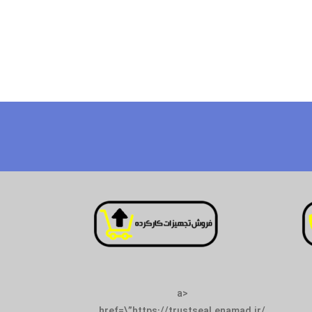
<a
href=\”https://tr