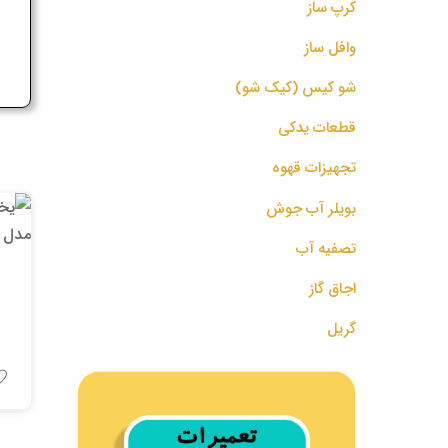
کرپ ساز
ج
وافل ساز
شو کیس (کیک شو)
قطعات یدکی
تجهیزات قهوه
بویلر آب جوش
تصفیه آب
اجاق گاز
گریل