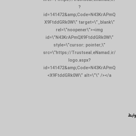
?
id=141472&amp;Code=N43KrAPmQ
X9FtddGRk0W\” target=\”_blank\”
rel=\”noopener\”><img
id=\”N43KrAPmQX9FtddGRk0W\”
style=\”cursor: pointer;\”
src=\”https://Trustseal.eNamad.ir/
logo.aspx?
id=141472&amp;Code=N43KrAPmQ
X9FtddGRk0W\” alt=\”\” /></a>
ابط