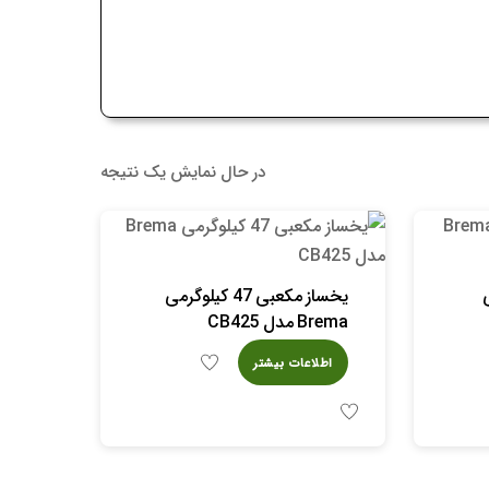
در حال نمایش یک نتیجه
می
یخساز مکعبی 47 کیلوگرمی
Brema مدل CB425
اطلاعات بیشتر