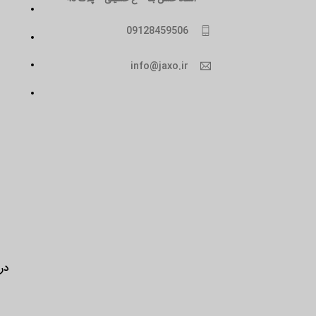
09128459506
info@jaxo.ir
درب