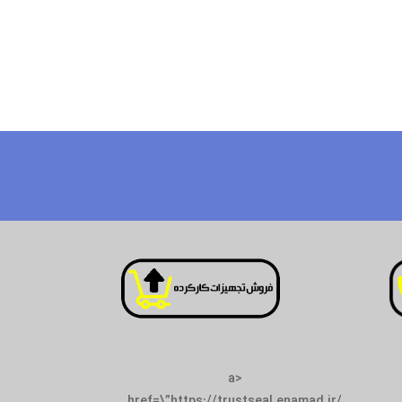
<a
href=\”https://trustseal.enamad.ir/