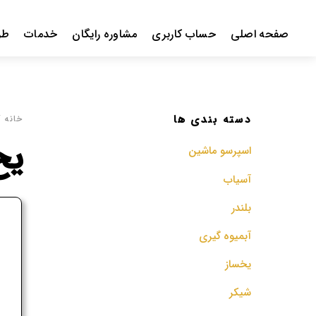
Ski
t
صفحه اصلی
حساب کاربری
مشاوره رایگان
خدمات
طر
conten
دسته بندی ها
خانه
/
یخ
اسپرسو‌ ماشین
آسیاب
بلندر
ف
آبمیوه گیری
م
یخساز
شیکر