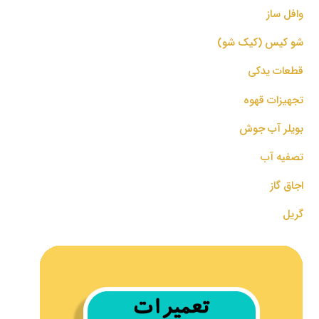
وافل ساز
شو کیس (کیک شو)
قطعات یدکی
تجهیزات قهوه
بویلر آب جوش
تصفیه آب
اجاق گاز
گریل