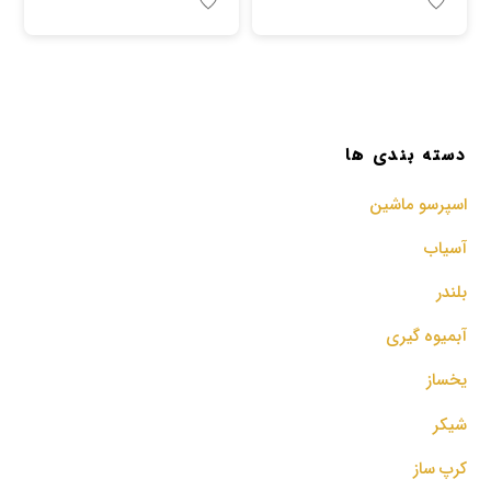
دسته بندی ها
اسپرسو‌ ماشین
آسیاب
بلندر
آبمیوه گیری
یخساز
شیکر
کرپ ساز