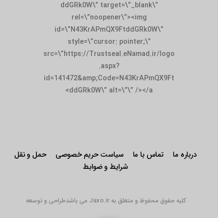
ddGRk0W\” target=\”_blank\”
rel=\”noopener\”><img
id=\”N43KrAPmQX9FtddGRk0W\”
style=\”cursor: pointer;\”
src=\”https://Trustseal.eNamad.ir/logo
.aspx?
id=141472&amp;Code=N43KrAPmQX9Ft
ddGRk0W\” alt=\”\” /></a>
درباره ما
تماس با ما
سیاست حریم خصوصی
حمل و نقل
شرایط و ضوابط
کلیه حقوق محفوظ و متعلق به Jaxo.ir می باشد
طراحی و توسعه