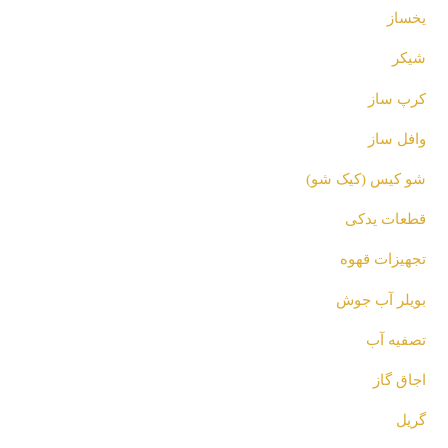
یخساز
شیکر
کرپ ساز
وافل ساز
شو کیس (کیک شو)
قطعات یدکی
تجهیزات قهوه
بویلر آب جوش
تصفیه آب
اجاق گاز
گریل