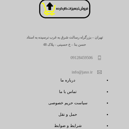
تهران – بزرگراه رسالت شرق به غرب نرسیده به استاد
حسن بنا – خ حسینی – پلاک 48
09128459506
info@jaxo.ir
درباره ما
تماس با ما
سیاست حریم خصوصی
حمل و نقل
شرایط و ضوابط