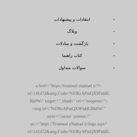
انتقادات و پیشنهادات
وبلاگ
بازگشت و مبادلات
کتاب راهنما
سوالات متداول
<a href=\”https://trustseal.enamad.ir/?
id=141472&amp;Code=N43KrAPmQX9FtddG
Rk0W\” target=\”_blank\” rel=\”noopener\”>
<img id=\”N43KrAPmQX9FtddGRk0W\”
style=\”cursor: pointer;\”
src=\”https://Trustseal.eNamad.ir/logo.aspx?
id=141472&amp;Code=N43KrAPmQX9FtddG