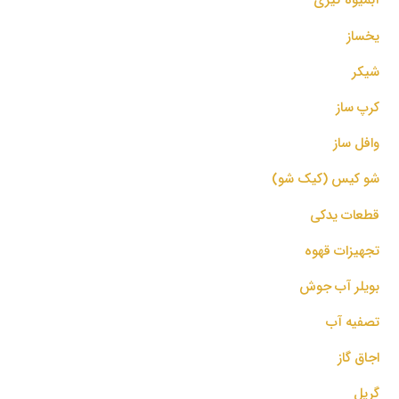
یخساز
شیکر
کرپ ساز
وافل ساز
شو کیس (کیک شو)
قطعات یدکی
تجهیزات قهوه
بویلر آب جوش
تصفیه آب
اجاق گاز
گریل