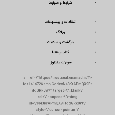
شرایط و ضوابط
انتقادات و پیشنهادات
وبلاگ
بازگشت و مبادلات
کتاب راهنما
سوالات متداول
<a href=\”https://trustseal.enamad.ir/?
id=141472&amp;Code=N43KrAPmQX9Ft
ddGRk0W\” target=\”_blank\”
rel=\”noopener\”><img
id=\”N43KrAPmQX9FtddGRk0W\”
style=\”cursor: pointer;\”