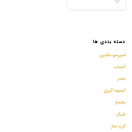
دسته بندی ها
اسپرسو‌ ماشین
آسیاب
بلندر
آبمیوه گیری
یخساز
شیکر
کرپ ساز