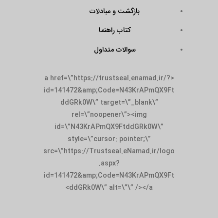
بازگشت و مبادلات
کتاب راهنما
سوالات متداول
<a href=\”https://trustseal.enamad.ir/?
id=141472&amp;Code=N43KrAPmQX9Ft
ddGRk0W\” target=\”_blank\”
rel=\”noopener\”><img
id=\”N43KrAPmQX9FtddGRk0W\”
style=\”cursor: pointer;\”
src=\”https://Trustseal.eNamad.ir/logo
.aspx?
id=141472&amp;Code=N43KrAPmQX9Ft
ddGRk0W\” alt=\”\” /></a>