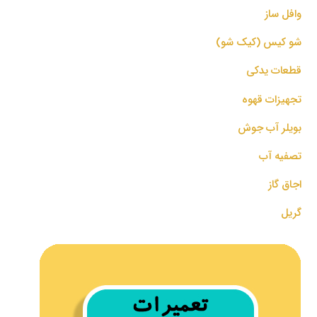
وافل ساز
شو کیس (کیک شو)
قطعات یدکی
تجهیزات قهوه
بویلر آب جوش
تصفیه آب
اجاق گاز
گریل