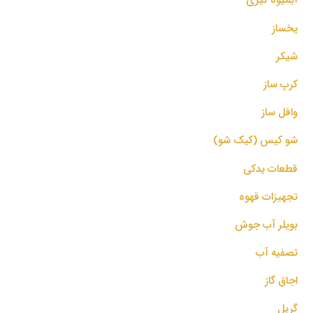
یخساز
شیکر
کرپ ساز
وافل ساز
شو کیس (کیک شو)
قطعات یدکی
تجهیزات قهوه
بویلر آب جوش
تصفیه آب
اجاق گاز
گریل