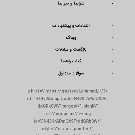
شرایط و ضوابط
انتقادات و پیشنهادات
وبلاگ
بازگشت و مبادلات
کتاب راهنما
سوالات متداول
<a href=\”https://trustseal.enamad.ir/?
id=141472&amp;Code=N43KrAPmQX9Ft
ddGRk0W\” target=\”_blank\”
rel=\”noopener\”><img
id=\”N43KrAPmQX9FtddGRk0W\”
style=\”cursor: pointer;\”