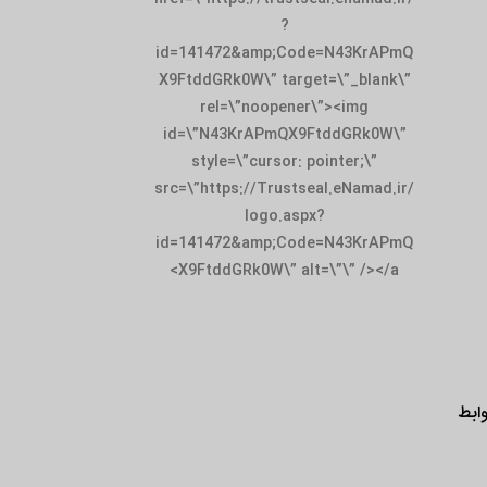
id=141472&amp;
X9FtddGRk0W\” t
rel=\”noop
id=\”N43KrAPm
style=\”curso
src=\”https://Tru
logo.
id=141472&amp;
X9FtddGRk0W\”