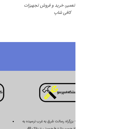
 تعمیر، خرید و فروش تجهیزات
کافی شاپ
درباره ما
 بزرگراه رسالت شرق به غرب نرسیده به
د حسن بنا – خ حسینی – پلاک 48