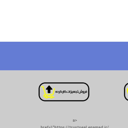
<a
href=\”https://tr