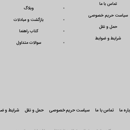
?
وبلاگ
Code=N43KrAPmQ
بازگشت و مبادلات
arget=\”_blank\”
ener\”><img
کتاب راهنما
QX9FtddGRk0W\”
سوالات متداول
r: pointer;\”
stseal.eNamad.ir/
aspx?
Code=N43KrAPmQ
 alt=\”\” /></a>
حریم خصوصی
حمل و نقل
شرایط و ضوابط