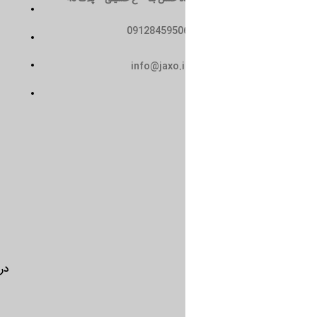
تماس با ما
0912845950
سیاست حریم خصوصی
حمل و نقل
info@jaxo.i
شرایط و ضوابط
درباره ما
تماس با ما
سیاست 