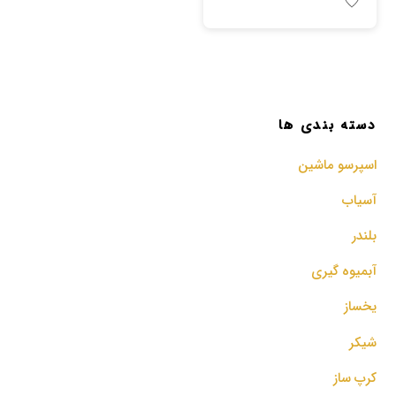
دسته بندی ها
اسپرسو‌ ماشین
آسیاب
بلندر
آبمیوه گیری
یخساز
شیکر
کرپ ساز