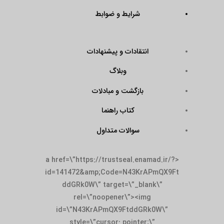
شرایط و ضوابط
انتقادات و پیشنهادات
وبلاگ
بازگشت و مبادلات
کتاب راهنما
سوالات متداول
<a href=\”https://trustseal.enamad.ir/?
id=141472&amp;Code=N43KrAPmQX9Ft
ddGRk0W\” target=\”_blank\”
rel=\”noopener\”><img
id=\”N43KrAPmQX9FtddGRk0W\”
style=\”cursor: pointer;\”