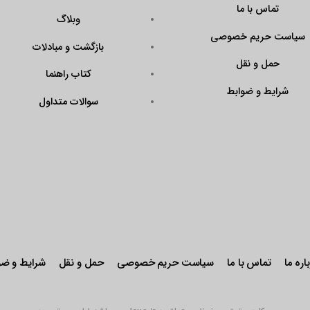
?
وبلاگ
Code=N43KrAPmQ
بازگشت و مبادلات
arget=\”_blank\”
ener\”><img
کتاب راهنما
QX9FtddGRk0W\”
سوالات متداول
r: pointer;\”
stseal.eNamad.ir/
aspx?
Code=N43KrAPmQ
 alt=\”\” /></a>
حریم خصوصی
حمل و نقل
شرایط و ضوابط