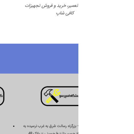
 تعمیر، خرید و فروش تجهیزات
کافی شاپ
درباره ما
 بزرگراه رسالت شرق به غرب نرسیده به
د حسن بنا – خ حسینی – پلاک 48