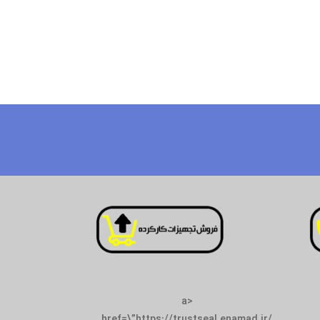
<a
href=\”https://tr