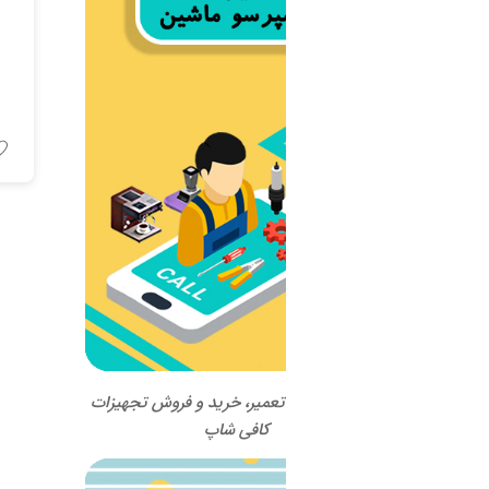
یخساز مکعبی 29کیلوگرمی
Brema مدل CB246
اطلاعات بیشتر
 تعمیر، خرید و فروش تجهیزات
کافی شاپ