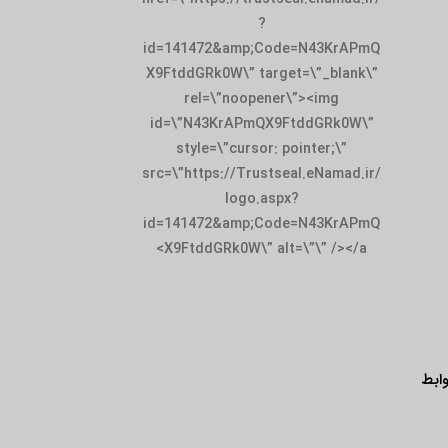
id=141472&amp;
X9FtddGRk0W\” t
rel=\”noop
id=\”N43KrAPm
style=\”curso
src=\”https://Tru
logo.
id=141472&amp;
X9FtddGRk0W\”