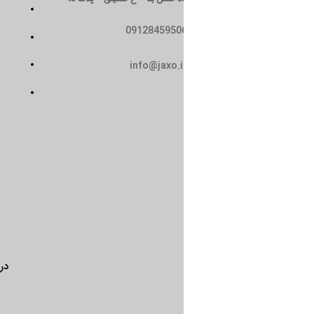
تماس با ما
0912845950
سیاست حریم خصوصی
حمل و نقل
info@jaxo.i
شرایط و ضوابط
درباره ما
تماس با ما
سیاست 