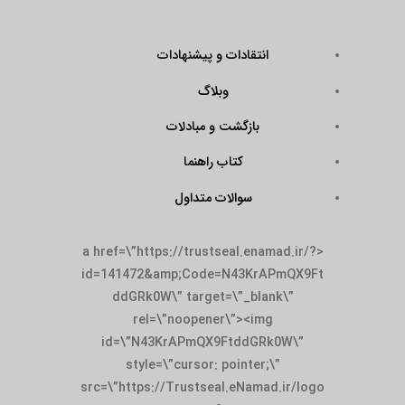
انتقادات و پیشنهادات
وبلاگ
بازگشت و مبادلات
کتاب راهنما
سوالات متداول
<a href=\”https://trustseal.enamad.ir/?
id=141472&amp;Code=N43KrAPmQX9Ft
ddGRk0W\” target=\”_blank\”
rel=\”noopener\”><img
id=\”N43KrAPmQX9FtddGRk0W\”
style=\”cursor: pointer;\”
src=\”https://Trustseal.eNamad.ir/logo