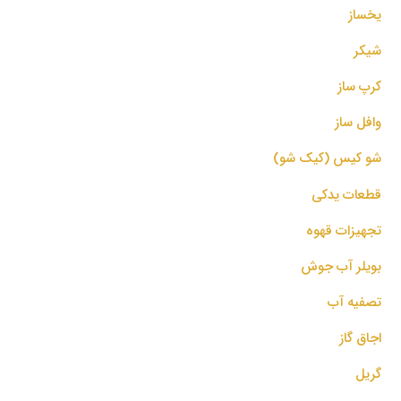
یخساز
شیکر
کرپ ساز
وافل ساز
شو کیس (کیک شو)
قطعات یدکی
تجهیزات قهوه
بویلر آب جوش
تصفیه آب
اجاق گاز
گریل