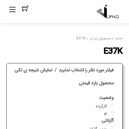
Ski
Menu
t
conten
خانه
/ محصول مدل / E37K
E37K
فیلتر مورد نظر را انتخاب نمایید
نمایش نتیجه ی تکی
محصول بازه قیمتی
وضعیت
کارکرده
نو
گارانتی
بدون گارانتی