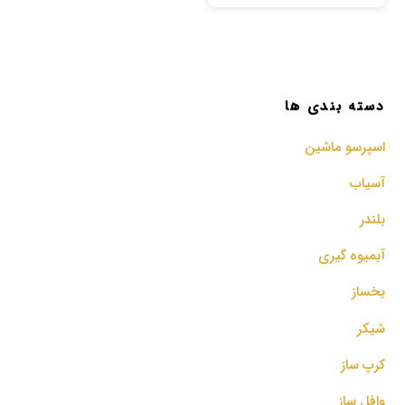
دسته بندی ها
اسپرسو‌ ماشین
آسیاب
بلندر
آبمیوه گیری
یخساز
شیکر
کرپ ساز
وافل ساز