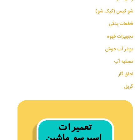
شو کیس (کیک شو)
قطعات یدکی
تجهیزات قهوه
بویلر آب جوش
تصفیه آب
اجاق گاز
گریل