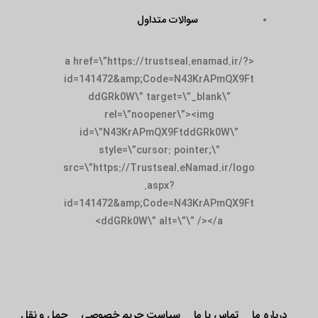
سوالات متداول
<a href=\”https://trustseal.enamad.ir/?
id=141472&amp;Code=N43KrAPmQX9Ft
ddGRk0W\” target=\”_blank\”
rel=\”noopener\”><img
id=\”N43KrAPmQX9FtddGRk0W\”
style=\”cursor: pointer;\”
src=\”https://Trustseal.eNamad.ir/logo
.aspx?
id=141472&amp;Code=N43KrAPmQX9Ft
ddGRk0W\” alt=\”\” /></a>
درباره ما
تماس با ما
سیاست حریم خصوصی
حمل و نقل