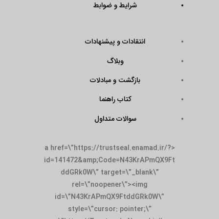
شرایط و ضوابط
انتقادات و پیشنهادات
وبلاگ
بازگشت و مبادلات
کتاب راهنما
سوالات متداول
<a href=\”https://trustseal.enamad.ir/?
id=141472&amp;Code=N43KrAPmQX9Ft
ddGRk0W\” target=\”_blank\”
rel=\”noopener\”><img
id=\”N43KrAPmQX9FtddGRk0W\”
style=\”cursor: pointer;\”