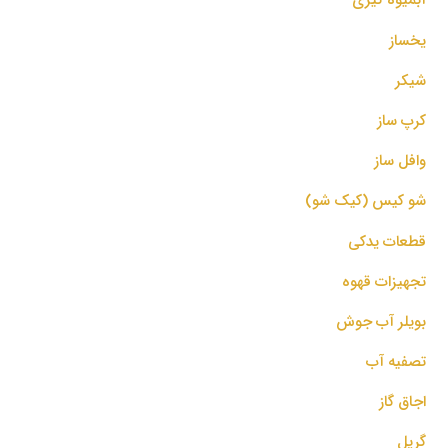
یخساز
شیکر
کرپ ساز
وافل ساز
شو کیس (کیک شو)
قطعات یدکی
تجهیزات قهوه
بویلر آب جوش
تصفیه آب
اجاق گاز
گریل