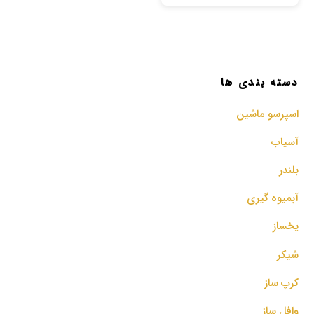
دسته بندی ها
اسپرسو‌ ماشین
آسیاب
بلندر
آبمیوه گیری
یخساز
شیکر
کرپ ساز
وافل ساز