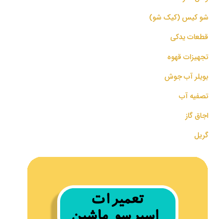
شو کیس (کیک شو)
قطعات یدکی
تجهیزات قهوه
بویلر آب جوش
تصفیه آب
اجاق گاز
گریل