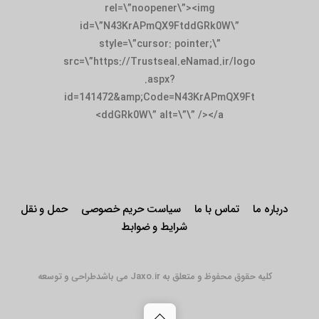
rel=\”noopener\”><img
id=\”N43KrAPmQX9FtddGRk0W\”
style=\”cursor: pointer;\”
src=\”https://Trustseal.eNamad.ir/logo
.aspx?
id=141472&amp;Code=N43KrAPmQX9Ft
ddGRk0W\” alt=\”\” /></a>
درباره ما
تماس با ما
سیاست حریم خصوصی
حمل و نقل
شرایط و ضوابط
کلیه حقوق محفوظ و متعلق به Jaxo.ir می باشد
طراحی و توسعه
Back