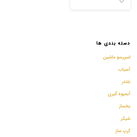
دسته بندی ها
اسپرسو‌ ماشین
آسیاب
بلندر
آبمیوه گیری
یخساز
شیکر
کرپ ساز