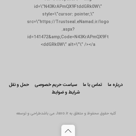
id=\”N43KrAPmQX9FtddGRk0W\”
style=\”cursor: pointer;\”
src=\”https://Trustseal.eNamad.ir/logo
.aspx?
id=141472&amp;Code=N43KrAPmQX9Ft
ddGRk0W\” alt=\”\” /></a>
درباره ما
تماس با ما
سیاست حریم خصوصی
حمل و نقل
شرایط و ضوابط
کلیه حقوق محفوظ و متعلق به Jaxo.ir می باشد
طراحی و توسعه
Back