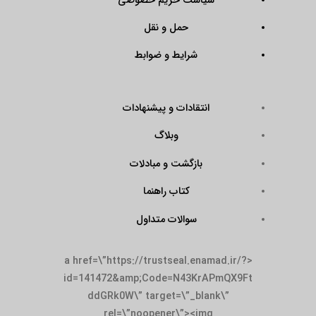
حمل و نقل
شرایط و ضوابط
انتقادات و پیشنهادات
وبلاگ
بازگشت و مبادلات
کتاب راهنما
سوالات متداول
<a href=\”https://trustseal.enamad.ir/?
id=141472&amp;Code=N43KrAPmQX9Ft
ddGRk0W\” target=\”_blank\”
rel=\”noopener\”><img