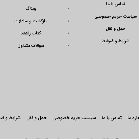
وبلاگ
de=N43KrAPmQ
بازگشت و مبادلات
get=\”_blank\”
er\”><img
کتاب راهنما
9FtddGRk0W\”
سوالات متداول
 pointer;\”
seal.eNamad.ir/
px?
de=N43KrAPmQ
t=\”\” /></a>
ت حریم خصوصی
حمل و نقل
شرایط و ضوابط