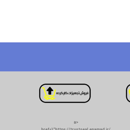
<a
href=\”https://trust