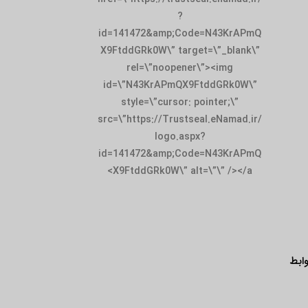
?
id=141472&amp;Co
X9FtddGRk0W\” tar
rel=\”noopen
id=\”N43KrAPmQX
style=\”cursor:
src=\”https://Trust
logo.as
id=141472&amp;Co
X9FtddGRk0W\” al