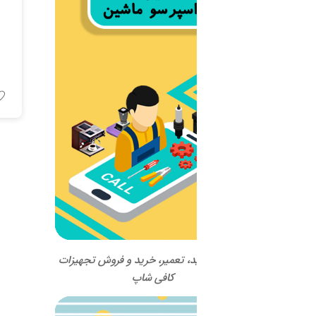
آسیاب قهوه آندیمند
Fiorenzato مدل F64 EVO
اطلاعات بیشتر
ید، تعمیر، خرید و فروش تجهیزات
کافی شاپ