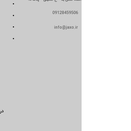
تماس با ما
09128459506
سیاست حریم خصوصی
حمل و نقل
info@jaxo.ir
شرایط و ضوابط
درباره ما
تماس با ما
سیاس