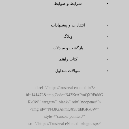
شرایط و ضوابط
انتقادات و پیشنهادات
وبلاگ
بازگشت و مبادلات
کتاب راهنما
سوالات متداول
<a href=\”https://trustseal.enamad.ir/?
id=141472&amp;Code=N43KrAPmQX9FtddG
Rk0W\” target=\”_blank\” rel=\”noopener\”>
<img id=\”N43KrAPmQX9FtddGRk0W\”
style=\”cursor: pointer;\”
src=\”https://Trustseal.eNamad.ir/logo.aspx?