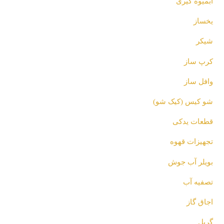
آبمیوه گیری
یخساز
شیکر
کرپ ساز
وافل ساز
شو کیس (کیک شو)
قطعات یدکی
تجهیزات قهوه
بویلر آب جوش
تصفیه آب
اجاق گاز
گریل