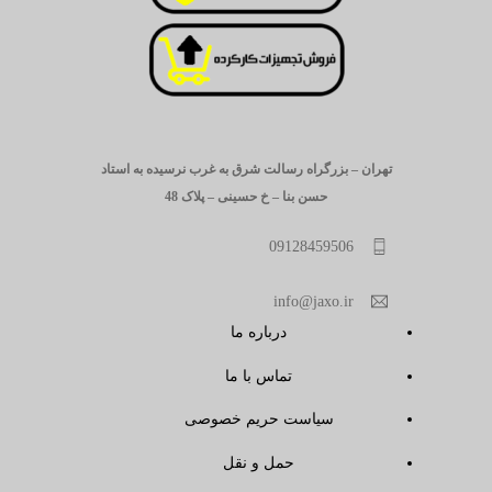
تهران – بزرگراه رسالت شرق به غرب نرسیده به استاد
حسن بنا – خ حسینی – پلاک 48
09128459506
info@jaxo.ir
درباره ما
تماس با ما
سیاست حریم خصوصی
حمل و نقل