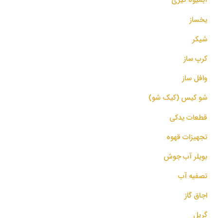
یخساز
شیکر
کرپ ساز
وافل ساز
شو کیس (کیک شو)
قطعات یدکی
تجهیزات قهوه
بویلر آب جوش
تصفیه آب
اجاق گاز
گریل