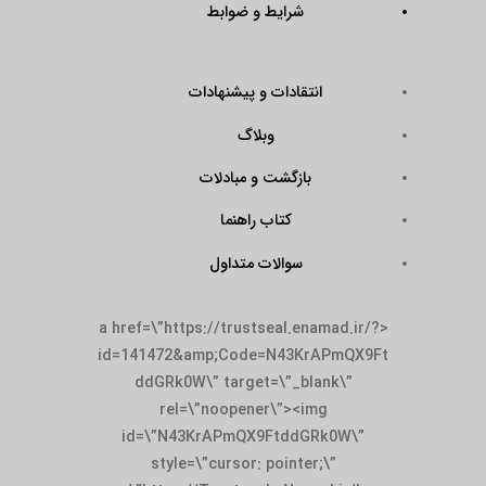
شرایط و ضوابط
انتقادات و پیشنهادات
وبلاگ
بازگشت و مبادلات
کتاب راهنما
سوالات متداول
<a href=\”https://trustseal.enamad.ir/?
id=141472&amp;Code=N43KrAPmQX9Ft
ddGRk0W\” target=\”_blank\”
rel=\”noopener\”><img
id=\”N43KrAPmQX9FtddGRk0W\”
style=\”cursor: pointer;\”