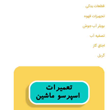
قطعات یدکی
تجهیزات قهوه
بویلر آب جوش
تصفیه آب
اجاق گاز
گریل