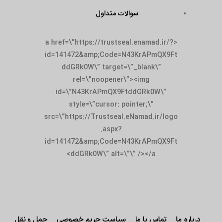
سوالات متداول
<a href=\”https://trustseal.enamad.ir/?
id=141472&amp;Code=N43KrAPmQX9Ft
ddGRk0W\” target=\”_blank\”
rel=\”noopener\”><img
id=\”N43KrAPmQX9FtddGRk0W\”
style=\”cursor: pointer;\”
src=\”https://Trustseal.eNamad.ir/logo
.aspx?
id=141472&amp;Code=N43KrAPmQX9Ft
ddGRk0W\” alt=\”\” /></a>
درباره ما
تماس با ما
سیاست حریم خصوصی
حمل و نقل