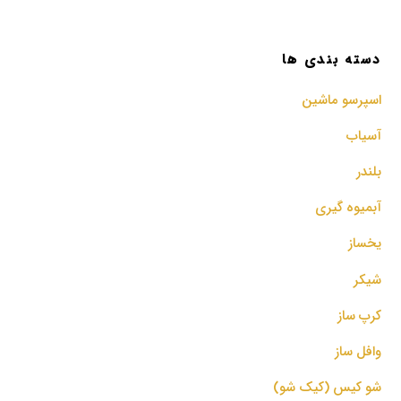
دسته بندی ها
اسپرسو‌ ماشین
آسیاب
بلندر
آبمیوه گیری
یخساز
شیکر
کرپ ساز
وافل ساز
شو کیس (کیک شو)