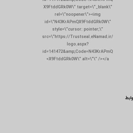
X9FtddGRk0W\” target=\”_blank\”
rel=\”noopener\”><img
id=\”N43KrAPmQX9FtddGRk0W\”
style=\”cursor: pointer;\”
src=\”https://Trustseal.eNamad.ir/
logo.aspx?
id=141472&amp;Code=N43KrAPmQ
X9FtddGRk0W\” alt=\”\” /></a>
ابط