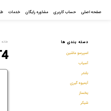
Ski
t
صفحه اصلی
حساب کاربری
مشاوره رایگان
خدمات
طر
conten
دسته بندی ها
خانه
/ 
T4
اسپرسو‌ ماشین
آسیاب
بلندر
ف
آبمیوه گیری
م
یخساز
شیکر