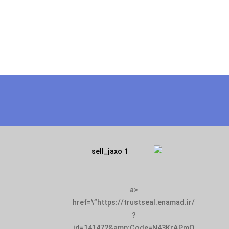
<a
href=\”https://trustseal.enamad.ir/
?
id=141472&amp;Code=N43KrAPmQ