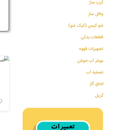
کرپ ساز
ج
وافل ساز
شو کیس (کیک شو)
قطعات یدکی
تجهیزات قهوه
بویلر آب جوش
تصفیه آب
اجاق گاز
گریل