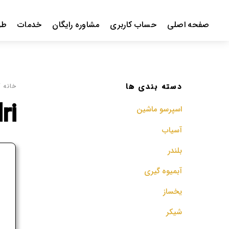
Ski
t
صفحه اصلی
حساب کاربری
مشاوره رایگان
خدمات
طر
conten
دسته بندی ها
خانه
/ 
ri
اسپرسو‌ ماشین
آسیاب
بلندر
ف
آبمیوه گیری
م
یخساز
شیکر