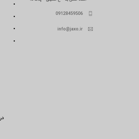
09128459506
info@jaxo.ir
درب