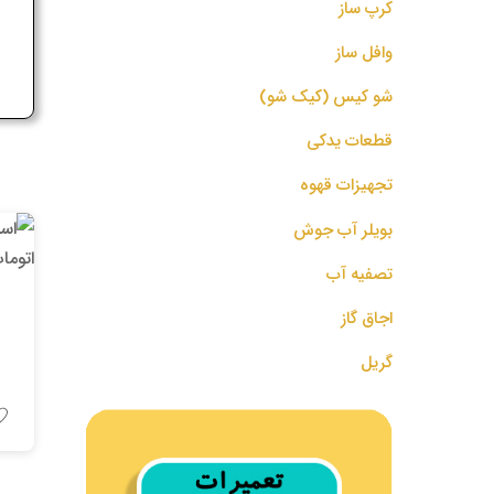
کرپ ساز
ج
وافل ساز
شو کیس (کیک شو)
قطعات یدکی
تجهیزات قهوه
بویلر آب جوش
تصفیه آب
اجاق گاز
گریل