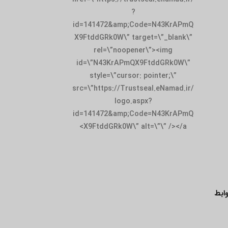
?
id=141472&amp;Code=N43KrAPmQ
X9FtddGRk0W\” target=\”_blank\”
rel=\”noopener\”><img
id=\”N43KrAPmQX9FtddGRk0W\”
style=\”cursor: pointer;\”
src=\”https://Trustseal.eNamad.ir/
logo.aspx?
id=141472&amp;Code=N43KrAPmQ
X9FtddGRk0W\” alt=\”\” /></a>
ابط