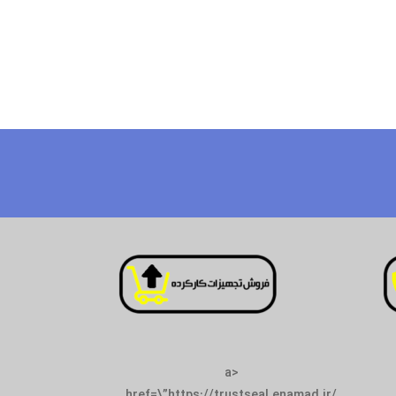
<a
href=\”https://trustseal.enamad.ir/