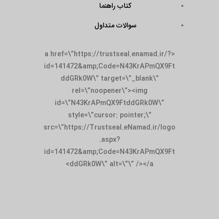
کتاب راهنما
سوالات متداول
<a href=\”https://trustseal.enamad.ir/?
id=141472&amp;Code=N43KrAPmQX9Ft
ddGRk0W\” target=\”_blank\”
rel=\”noopener\”><img
id=\”N43KrAPmQX9FtddGRk0W\”
style=\”cursor: pointer;\”
src=\”https://Trustseal.eNamad.ir/logo
.aspx?
id=141472&amp;Code=N43KrAPmQX9Ft
ddGRk0W\” alt=\”\” /></a>