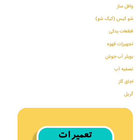
وافل ساز
شو کیس (کیک شو)
قطعات یدکی
تجهیزات قهوه
بویلر آب جوش
تصفیه آب
اجاق گاز
گریل