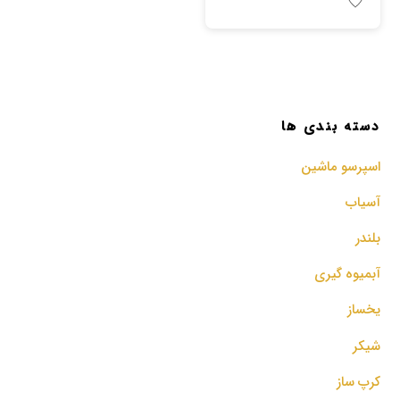
دسته بندی ها
اسپرسو‌ ماشین
آسیاب
بلندر
آبمیوه گیری
یخساز
شیکر
کرپ ساز