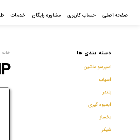
Ski
t
صفحه اصلی
حساب کاربری
مشاوره رایگان
خدمات
طر
conten
دسته بندی ها
خانه
/ 
MP
اسپرسو‌ ماشین
آسیاب
بلندر
ف
آبمیوه گیری
م
یخساز
شیکر