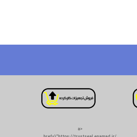
<a
href=\”https://trustseal.enamad.ir/