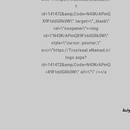
?
id=141472&amp;Code=N43KrAPmQ
X9FtddGRk0W\” target=\”_blank\”
rel=\”noopener\”><img
id=\”N43KrAPmQX9FtddGRk0W\”
style=\”cursor: pointer;\”
src=\”https://Trustseal.eNamad.ir/
logo.aspx?
id=141472&amp;Code=N43KrAPmQ
X9FtddGRk0W\” alt=\”\” /></a>
ابط