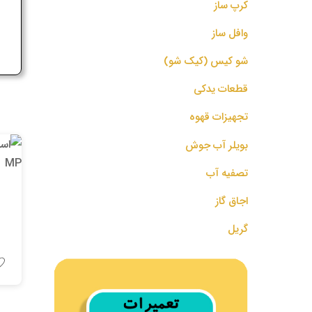
کرپ ساز
ج
وافل ساز
شو کیس (کیک شو)
قطعات یدکی
تجهیزات قهوه
بویلر آب جوش
تصفیه آب
اجاق گاز
گریل