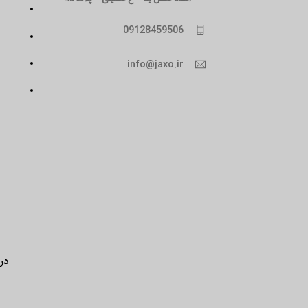
09128459506
info@jaxo.ir
درب