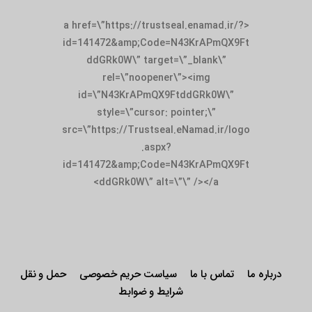
<a href=\”https://trustseal.enamad.ir/?
id=141472&amp;Code=N43KrAPmQX9Ft
ddGRk0W\” target=\”_blank\”
rel=\”noopener\”><img
id=\”N43KrAPmQX9FtddGRk0W\”
style=\”cursor: pointer;\”
src=\”https://Trustseal.eNamad.ir/logo
.aspx?
id=141472&amp;Code=N43KrAPmQX9Ft
ddGRk0W\” alt=\”\” /></a>
درباره ما
تماس با ما
سیاست حریم خصوصی
حمل و نقل
شرایط و ضوابط