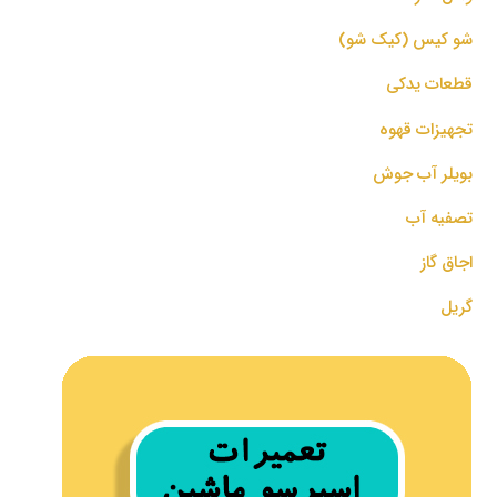
شو کیس (کیک شو)
قطعات یدکی
تجهیزات قهوه
بویلر آب جوش
تصفیه آب
اجاق گاز
گریل