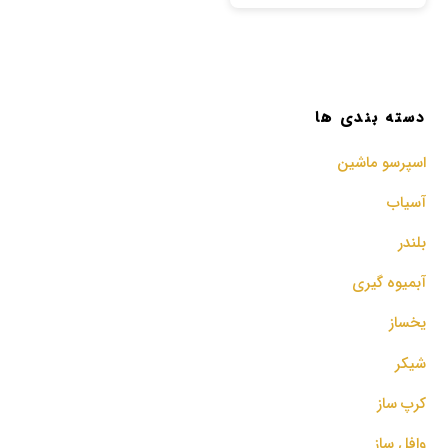
دسته بندی ها
اسپرسو‌ ماشین
آسیاب
بلندر
آبمیوه گیری
یخساز
شیکر
کرپ ساز
وافل ساز