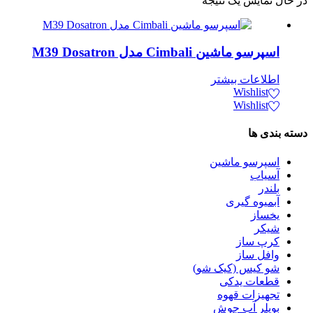
در حال نمایش یک نتیجه
اسپرسو ماشین Cimbali مدل M39 Dosatron
اطلاعات بیشتر
Wishlist
Wishlist
دسته بندی ها
اسپرسو‌ ماشین
آسیاب
بلندر
آبمیوه گیری
یخساز
شیکر
کرپ ساز
وافل ساز
شو کیس (کیک شو)
قطعات یدکی
تجهیزات قهوه
بویلر آب جوش