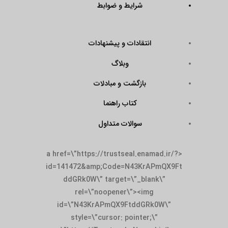
شرایط و ضوابط
انتقادات و پیشنهادات
وبلاگ
بازگشت و مبادلات
کتاب راهنما
سوالات متداول
<a href=\”https://trustseal.enamad.ir/?
id=141472&amp;Code=N43KrAPmQX9Ft
ddGRk0W\” target=\”_blank\”
rel=\”noopener\”><img
id=\”N43KrAPmQX9FtddGRk0W\”
style=\”cursor: pointer;\”