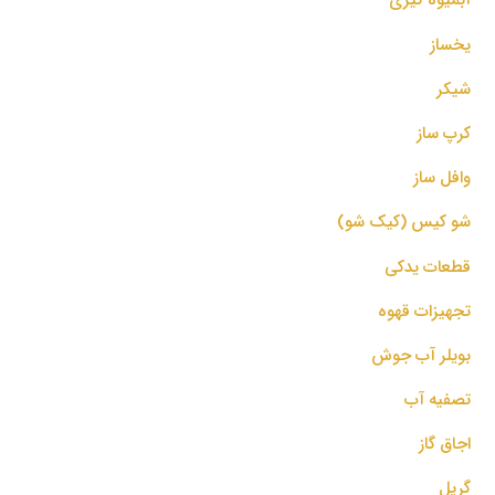
یخساز
شیکر
کرپ ساز
وافل ساز
شو کیس (کیک شو)
قطعات یدکی
تجهیزات قهوه
بویلر آب جوش
تصفیه آب
اجاق گاز
گریل