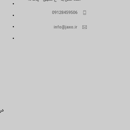
09128459506
info@jaxo.ir
درب