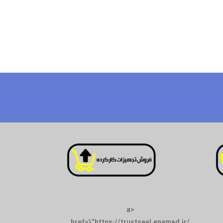
<a
href=\”https://trustseal.enamad.ir/