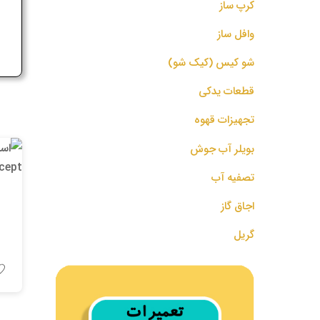
کرپ ساز
ج
وافل ساز
شو کیس (کیک شو)
قطعات یدکی
تجهیزات قهوه
بویلر آب جوش
تصفیه آب
اجاق گاز
گریل