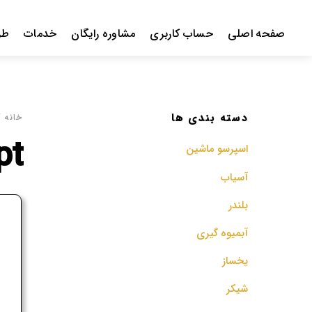
Ski
t
صفحه اصلی
حساب کاربری
مشاوره رایگان
خدمات
طر
conten
دسته بندی ها
خانه
/ 
pt
اسپرسو‌ ماشین
آسیاب
بلندر
ف
آبمیوه گیری
م
یخساز
شیکر