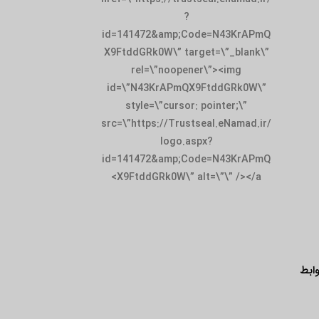
?
id=141472&amp;Code=N43KrAPmQ
X9FtddGRk0W\” target=\”_blank\”
rel=\”noopener\”><img
id=\”N43KrAPmQX9FtddGRk0W\”
style=\”cursor: pointer;\”
src=\”https://Trustseal.eNamad.ir/
logo.aspx?
id=141472&amp;Code=N43KrAPmQ
X9FtddGRk0W\” alt=\”\” /></a>
ابط