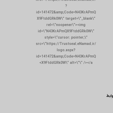
?
id=141472&amp;Code=N43KrAPmQ
X9FtddGRk0W\” target=\”_blank\”
rel=\”noopener\”><img
id=\”N43KrAPmQX9FtddGRk0W\”
style=\”cursor: pointer;\”
src=\”https://Trustseal.eNamad.ir/
logo.aspx?
id=141472&amp;Code=N43KrAPmQ
X9FtddGRk0W\” alt=\”\” /></a>
ابط