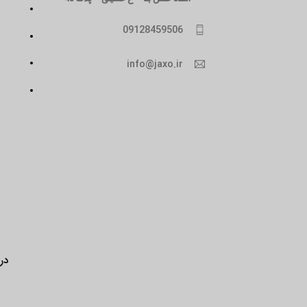
09128459506
info@jaxo.ir
درب