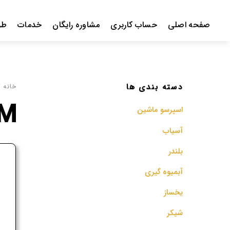
Ski
t
صفحه اصلی
حساب کاربری
مشاوره رایگان
خدمات
طر
conten
دسته بندی ها
خانه
/ 
2M
اسپرسو‌ ماشین
آسیاب
بلندر
ف
آبمیوه گیری
م
یخساز
شیکر