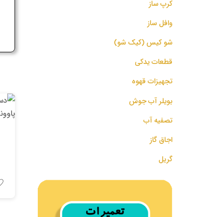
کرپ ساز
ج
وافل ساز
شو کیس (کیک شو)
قطعات یدکی
تجهیزات قهوه
بویلر آب جوش
تصفیه آب
اجاق گاز
گریل