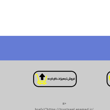
<a
href=\”https://trustseal.enamad.ir/