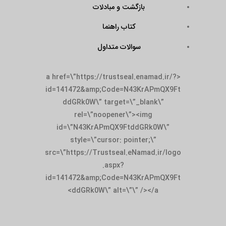
بازگشت و مبادلات
کتاب راهنما
سوالات متداول
<a href=\”https://trustseal.enamad.ir/?
id=141472&amp;Code=N43KrAPmQX9Ft
ddGRk0W\” target=\”_blank\”
rel=\”noopener\”><img
id=\”N43KrAPmQX9FtddGRk0W\”
style=\”cursor: pointer;\”
src=\”https://Trustseal.eNamad.ir/logo
.aspx?
id=141472&amp;Code=N43KrAPmQX9Ft
ddGRk0W\” alt=\”\” /></a>