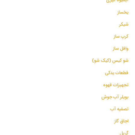
یخساز
شیکر
کرپ ساز
وافل ساز
شو کیس (کیک شو)
قطعات یدکی
تجهیزات قهوه
بویلر آب جوش
تصفیه آب
اجاق گاز
گریل