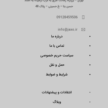
تهران – بزرگراه رسالت شرق به غرب نرسیده به استاد
حسن بنا – خ حسینی – پلاک 48
09128459506
info@jaxo.ir
درباره ما
تماس با ما
سیاست حریم خصوصی
حمل و نقل
شرایط و ضوابط
انتقادات و پیشنهادات
وبلاگ