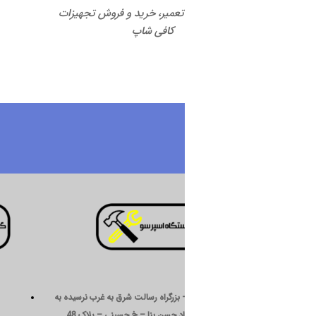
 تعمیر، خرید و فروش تجهیزات
کافی شاپ
درباره ما
 بزرگراه رسالت شرق به غرب نرسیده به
د حسن بنا – خ حسینی – پلاک 48