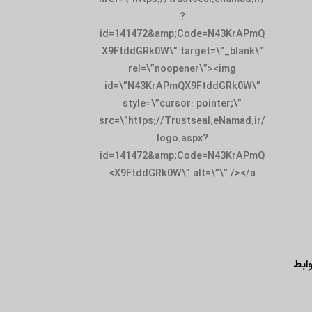
id=141472&amp;
X9FtddGRk0W\” t
rel=\”noop
id=\”N43KrAPm
style=\”curso
src=\”https://Tru
logo.
id=141472&amp;
X9FtddGRk0W\”