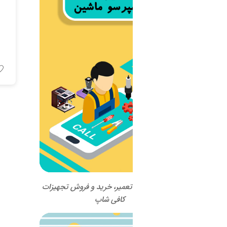
اسپرسو ماشین La spaziale
مدل S9 دوکروپ
اطلاعات بیشتر
 تعمیر، خرید و فروش تجهیزات
کافی شاپ