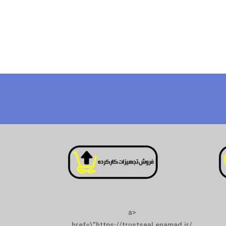
<a
href=\”https://tr