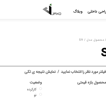
Me
د
نمایش نتیجه ی تکی
وضعیت
گارانتی
کارکرده
بدون گارانتی
نو
جاکسو
سایر گارانتی