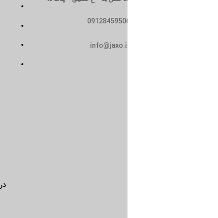
تماس با ما
0912845950
سیاست حریم خصوصی
حمل و نقل
info@jaxo.i
شرایط و ضوابط
درباره ما
تماس با ما
سیاست 