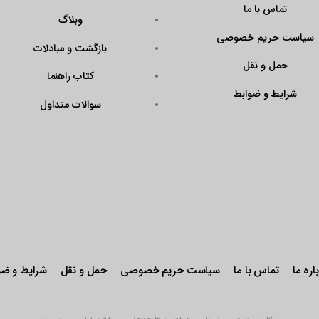
?
وبلاگ
Code=N43KrAPmQ
بازگشت و مبادلات
arget=\”_blank\”
ener\”><img
کتاب راهنما
QX9FtddGRk0W\”
سوالات متداول
r: pointer;\”
stseal.eNamad.ir/
aspx?
Code=N43KrAPmQ
 alt=\”\” /></a>
حریم خصوصی
حمل و نقل
شرایط و ضوابط