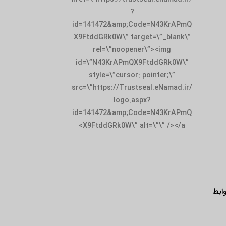
?
id=141472&amp;Code=N43KrAPmQ
X9FtddGRk0W\” target=\”_blank\”
rel=\”noopener\”><img
id=\”N43KrAPmQX9FtddGRk0W\”
style=\”cursor: pointer;\”
src=\”https://Trustseal.eNamad.ir/
logo.aspx?
id=141472&amp;Code=N43KrAPmQ
X9FtddGRk0W\” alt=\”\” /></a>
ابط