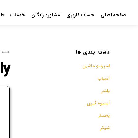
Ski
t
صفحه اصلی
حساب کاربری
مشاوره رایگان
خدمات
طر
conten
دسته بندی ها
خانه
/ 
ly
اسپرسو‌ ماشین
آسیاب
بلندر
ف
آبمیوه گیری
م
یخساز
شیکر