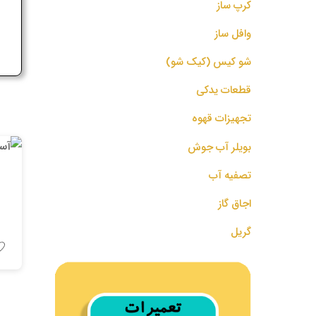
کرپ ساز
ج
وافل ساز
شو کیس (کیک شو)
قطعات یدکی
تجهیزات قهوه
بویلر آب جوش
تصفیه آب
اجاق گاز
گریل