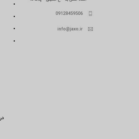
09128459506
info@jaxo.ir
درب