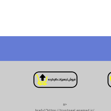
<a
href=\”https://trustseal.enamad.ir/