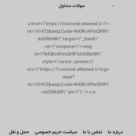
سوالات متداول
<a href=\”https://trustseal.enamad.ir/?
id=141472&amp;Code=N43KrAPmQX9Ft
ddGRk0W\” target=\”_blank\”
rel=\”noopener\”><img
id=\”N43KrAPmQX9FtddGRk0W\”
style=\”cursor: pointer;\”
src=\”https://Trustseal.eNamad.ir/logo
.aspx?
id=141472&amp;Code=N43KrAPmQX9Ft
ddGRk0W\” alt=\”\” /></a>
درباره ما
تماس با ما
سیاست حریم خصوصی
حمل و نقل