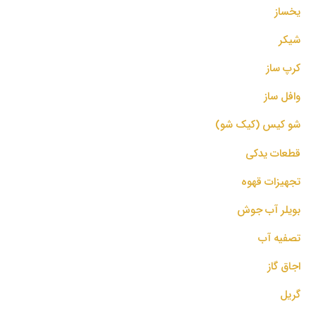
یخساز
شیکر
کرپ ساز
وافل ساز
شو کیس (کیک شو)
قطعات یدکی
تجهیزات قهوه
بویلر آب جوش
تصفیه آب
اجاق گاز
گریل