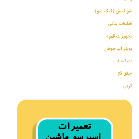
شو کیس (کیک شو)
قطعات یدکی
تجهیزات قهوه
بویلر آب جوش
تصفیه آب
اجاق گاز
گریل