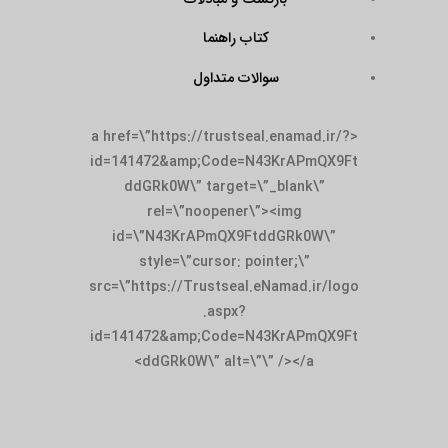
کتاب راهنما
سوالات متداول
<a href=\”https://trustseal.enamad.ir/?
id=141472&amp;Code=N43KrAPmQX9Ft
ddGRk0W\” target=\”_blank\”
rel=\”noopener\”><img
id=\”N43KrAPmQX9FtddGRk0W\”
style=\”cursor: pointer;\”
src=\”https://Trustseal.eNamad.ir/logo
.aspx?
id=141472&amp;Code=N43KrAPmQX9Ft
ddGRk0W\” alt=\”\” /></a>