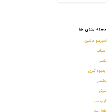
دسته بندی ها
اسپرسو‌ ماشین
آسیاب
بلندر
آبمیوه گیری
یخساز
شیکر
کرپ ساز
وافل ساز