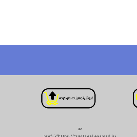
<a
href=\”https://trustseal.enamad.ir/