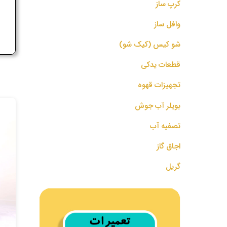
کرپ ساز
ج
وافل ساز
شو کیس (کیک شو)
قطعات یدکی
تجهیزات قهوه
بویلر آب جوش
تصفیه آب
اجاق گاز
گریل