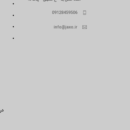
09128459506
info@jaxo.ir
درب