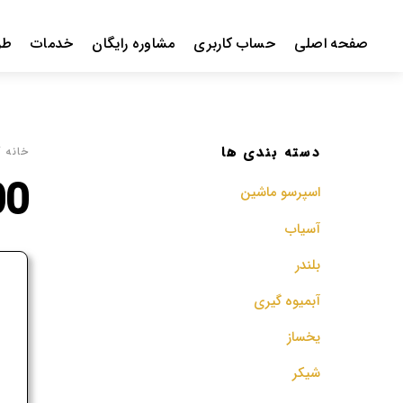
Ski
t
صفحه اصلی
حساب کاربری
مشاوره رایگان
خدمات
طر
conten
دسته بندی ها
خانه
/ 
200
اسپرسو‌ ماشین
آسیاب
بلندر
ف
آبمیوه گیری
م
یخساز
شیکر