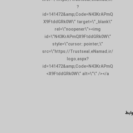
?
id=141472&amp;Code=N43KrAPmQ
X9FtddGRk0W\” target=\”_blank\”
rel=\”noopener\”><img
id=\”N43KrAPmQX9FtddGRk0W\”
style=\”cursor: pointer;\”
src=\”https://Trustseal.eNamad.ir/
logo.aspx?
id=141472&amp;Code=N43KrAPmQ
X9FtddGRk0W\” alt=\”\” /></a>
ابط