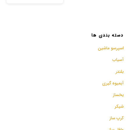
دسته بندی ها
اسپرسو‌ ماشین
آسیاب
بلندر
آبمیوه گیری
یخساز
شیکر
کرپ ساز
وافل ساز