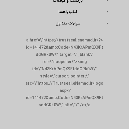
بازگشت و مبادلات
کتاب راهنما
سوالات متداول
<a href=\”https://trustseal.enamad.ir/?
id=141472&amp;Code=N43KrAPmQX9Ft
ddGRk0W\” target=\”_blank\”
rel=\”noopener\”><img
id=\”N43KrAPmQX9FtddGRk0W\”
style=\”cursor: pointer;\”
src=\”https://Trustseal.eNamad.ir/logo
.aspx?
id=141472&amp;Code=N43KrAPmQX9Ft
ddGRk0W\” alt=\”\” /></a>