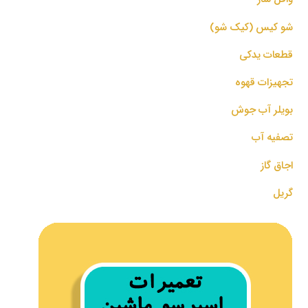
شو کیس (کیک شو)
قطعات یدکی
تجهیزات قهوه
بویلر آب جوش
تصفیه آب
اجاق گاز
گریل