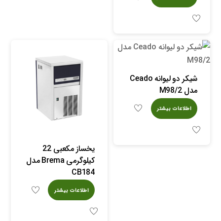
شیکر دو لیوانه Ceado
مدل M98/2
اطلاعات بیشتر
یخساز مکعبی 22
کیلوگرمی Brema مدل
CB184
اطلاعات بیشتر