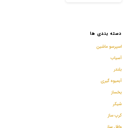
دسته بندی ها
اسپرسو‌ ماشین
آسیاب
بلندر
آبمیوه گیری
یخساز
شیکر
کرپ ساز
وافل ساز