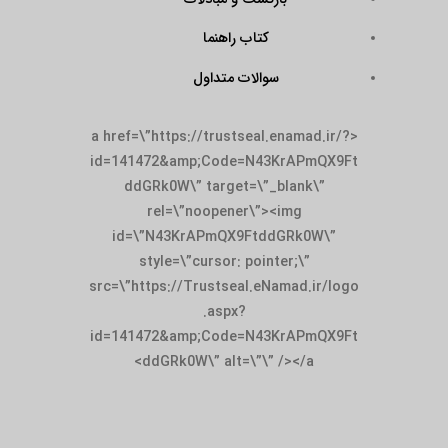
کتاب راهنما
سوالات متداول
<a href=\”https://trustseal.enamad.ir/?
id=141472&amp;Code=N43KrAPmQX9Ft
ddGRk0W\” target=\”_blank\”
rel=\”noopener\”><img
id=\”N43KrAPmQX9FtddGRk0W\”
style=\”cursor: pointer;\”
src=\”https://Trustseal.eNamad.ir/logo
.aspx?
id=141472&amp;Code=N43KrAPmQX9Ft
ddGRk0W\” alt=\”\” /></a>