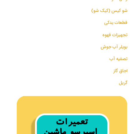
شو کیس (کیک شو)
قطعات یدکی
تجهیزات قهوه
بویلر آب جوش
تصفیه آب
اجاق گاز
گریل