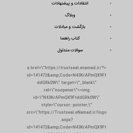
انتقادات و پیشنهادات
وبلاگ
بازگشت و مبادلات
کتاب راهنما
سوالات متداول
<a href=\”https://trustseal.enamad.ir/?
id=141472&amp;Code=N43KrAPmQX9Ft
ddGRk0W\” target=\”_blank\”
rel=\”noopener\”><img
id=\”N43KrAPmQX9FtddGRk0W\”
style=\”cursor: pointer;\”
src=\”https://Trustseal.eNamad.ir/logo
.aspx?
id=141472&amp;Code=N43KrAPmQX9Ft