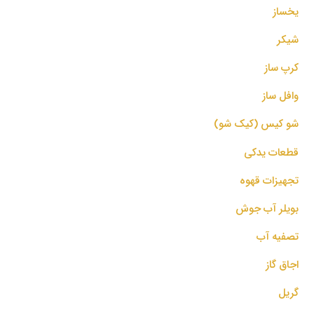
یخساز
شیکر
کرپ ساز
وافل ساز
شو کیس (کیک شو)
قطعات یدکی
تجهیزات قهوه
بویلر آب جوش
تصفیه آب
اجاق گاز
گریل